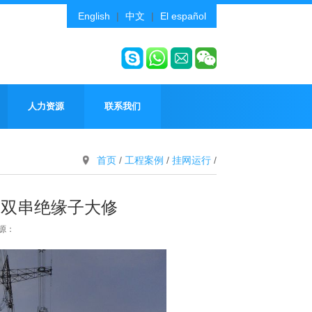
English
|
中文
|
El español
人力资源
联系我们
首页
/
工程案例
/
挂网运行
/
线双串绝缘子大修
来源：