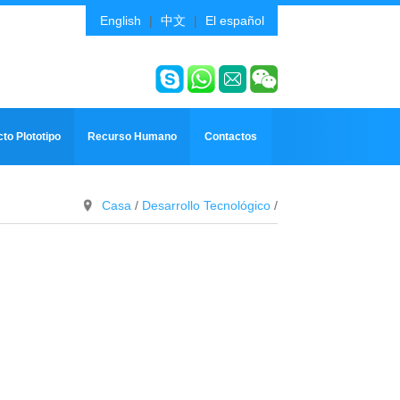
English
|
中文
|
El español
to Plototipo
Recurso Humano
Contactos
Casa
/
Desarrollo Tecnológico
/