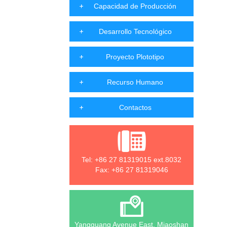
Capacidad de Producción
Desarrollo Tecnológico
Proyecto Plototipo
Recurso Humano
Contactos
Tel: +86 27 81319015 ext.8032
Fax: +86 27 81319046
Yangguang Avenue East, Miaoshan